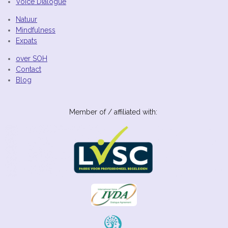
Voice Dialogue
n
p
Natuur
Mindfulness
Expats
over SOH
Contact
Blog
Member of / affiliated with: