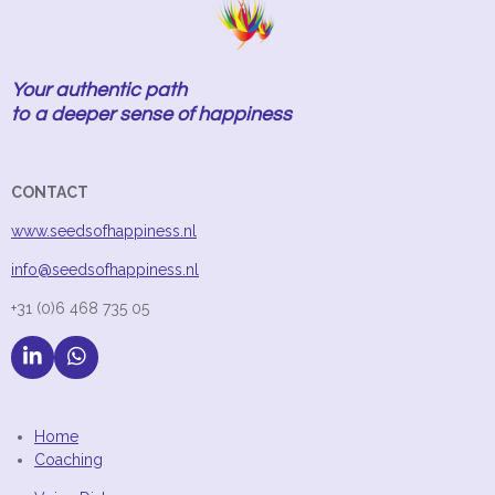
Your authentic path
to a deeper sense of happiness
CONTACT
www.seedsofhappiness.nl
info@seedsofhappiness.nl
+31 (0)6 468 735 05
L
W
i
h
n
a
k
t
Home
e
s
Coaching
d
A
I
p