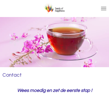
Ga
direct
naar
de
hoofdinhoud
Contact
Wees moedig en zet de eerste stap !